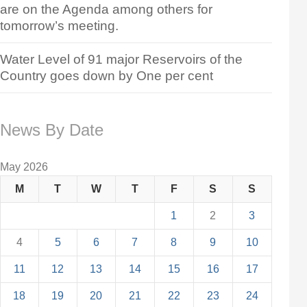
are on the Agenda among others for
tomorrow’s meeting.
Water Level of 91 major Reservoirs of the
Country goes down by One per cent
News By Date
May 2026
M
T
W
T
F
S
S
1
2
3
4
5
6
7
8
9
10
11
12
13
14
15
16
17
18
19
20
21
22
23
24