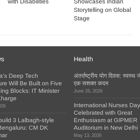
with Disabilities
Showcases Indian
Storytelling on Global
Stage
ws
Health
a’s Deep Tech
अंतर्राष्ट्रीय योग दिवस: स्वस्
ure Will Be Built on Five
एक सशक्त कदम
ing Blocks: IT Minister
June 26, 2026
Kharge
International Nurses Da
026
Celebrated with Great
build 3 Lalbagh-style
Enthusiasm at GIPMER
 Bengaluru: CM DK
Auditorium in New Delhi
mar
May 13, 2026