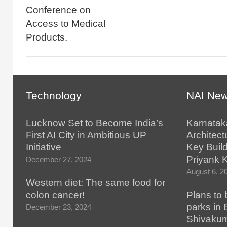
Conference on
Access to Medical
Products.
Technology
NAI Ne
Lucknow Set to Become India’s
Karnatak
First AI City in Ambitious UP
Architect
Initiative
Key Build
Priyank 
December 27, 2024
August 6, 2
Western diet: The same food for
colon cancer!
Plans to 
parks in
December 23, 2024
Shivaku