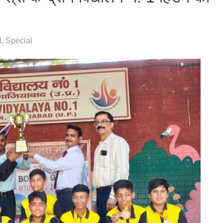
l
,
Special