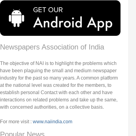
Newspapers Association of India
The objective of NAI is to highlight the problems which
have been plaguing the small and medium newspaper
industry for the past so many years. A common platform
at the national level was created for the members, to
establish personal Contact with each other and have
interactions on related problems and take up the same,
with concerned authorities, on a collective basis.
For more visit :
www.naiindia.com
Popular News