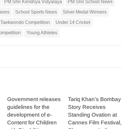
PM Shri Kendriya Vidyalaya
PM Shri School News
ions
School Sports News
Silver Medal Winners
Taekwondo Competition
Under 14 Cricket
ompetition
Young Athletes
Government releases
Tariq Khan’s Bombay
guidelines for the
Story Receives
development of e-
Standing Ovation at
Content for Children
Cannes Film Festival,