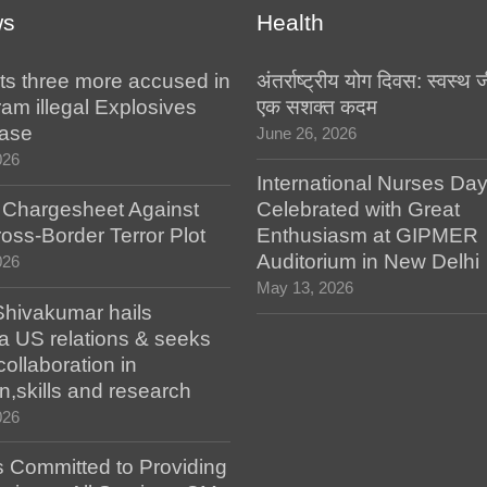
ws
Health
ts three more accused in
अंतर्राष्ट्रीय योग दिवस: स्वस्
am illegal Explosives
एक सशक्त कदम
case
June 26, 2026
026
International Nurses Da
s Chargesheet Against
Celebrated with Great
oss-Border Terror Plot
Enthusiasm at GIPMER
Auditorium in New Delhi
026
May 13, 2026
hivakumar hails
a US relations & seeks
collaboration in
n,skills and research
026
 Committed to Providing