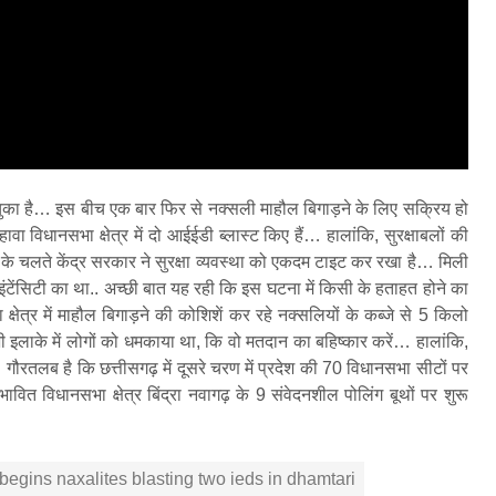
चुका है… इस बीच एक बार फिर से नक्सली माहौल बिगाड़ने के लिए सक्रिय हो
ा विधानसभा क्षेत्र में दो आईईडी ब्लास्ट किए हैं… हालांकि, सुरक्षाबलों की
के चलते केंद्र सरकार ने सुरक्षा व्यवस्था को एकदम टाइट कर रखा है… मिली
इंटेंसिटी का था.. अच्छी बात यह रही कि इस घटना में किसी के हताहत होने का
्षेत्र में माहौल बिगाड़ने की कोशिशें कर रहे नक्सलियों के कब्जे से 5 किलो
 इलाके में लोगों को धमकाया था, कि वो मतदान का बहिष्कार करें… हालांकि,
रतलब है कि छत्तीसगढ़ में दूसरे चरण में प्रदेश की 70 विधानसभा सीटों पर
ित विधानसभा क्षेत्र बिंद्रा नवागढ़ के 9 संवेदनशील पोलिंग बूथों पर शुरू
begins naxalites blasting two ieds in dhamtari