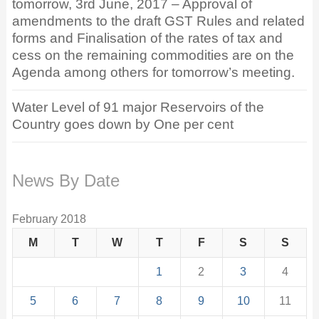
tomorrow, 3rd June, 2017 – Approval of
amendments to the draft GST Rules and related
forms and Finalisation of the rates of tax and
cess on the remaining commodities are on the
Agenda among others for tomorrow’s meeting.
Water Level of 91 major Reservoirs of the
Country goes down by One per cent
News By Date
February 2018
M
T
W
T
F
S
S
1
2
3
4
5
6
7
8
9
10
11