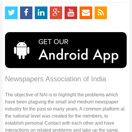
Newspapers Association of India
The objective of NAI is to highlight the problems which
have been plaguing the small and medium newspaper
industry for the past so many years. A common platform at
the national level was created for the members, to
establish personal Contact with each other and have
interactions on related problems and take up the same,