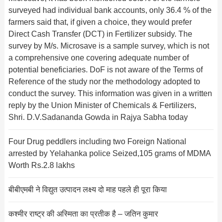
surveyed had individual bank accounts, only 36.4 % of the
farmers said that, if given a choice, they would prefer
Direct Cash Transfer (DCT) in Fertilizer subsidy. The
survey by M/s. Microsave is a sample survey, which is not
a comprehensive one covering adequate number of
potential beneficiaries. DoF is not aware of the Terms of
Reference of the study nor the methodology adopted to
conduct the survey. This information was given in a written
reply by the Union Minister of Chemicals & Fertilizers,
Shri. D.V.Sadananda Gowda in Rajya Sabha today
Four Drug peddlers including two Foreign National
arrested by Yelahanka police Seized,105 grams of MDMA
Worth Rs.2.8 lakhs
बीबीएमबी ने विद्युत उत्पादन लक्ष्य दो माह पहले ही पूरा किया
कश्मीर राष्ट्र की अस्मिता का प्रतीक है – जतिन कुमार