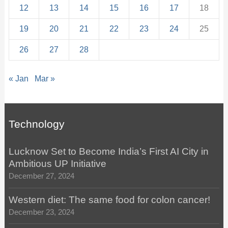
12
13
14
15
16
17
18
19
20
21
22
23
24
25
26
27
28
« Jan
Mar »
Technology
Lucknow Set to Become India’s First AI City in
Ambitious UP Initiative
December 27, 2024
Western diet: The same food for colon cancer!
December 23, 2024