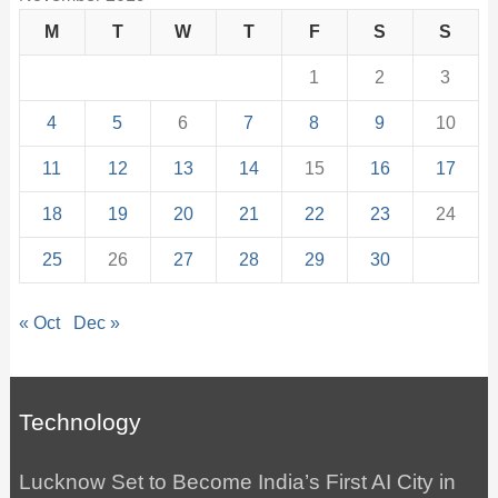
M
T
W
T
F
S
S
1
2
3
4
5
6
7
8
9
10
11
12
13
14
15
16
17
18
19
20
21
22
23
24
25
26
27
28
29
30
« Oct
Dec »
Technology
Lucknow Set to Become India’s First AI City in