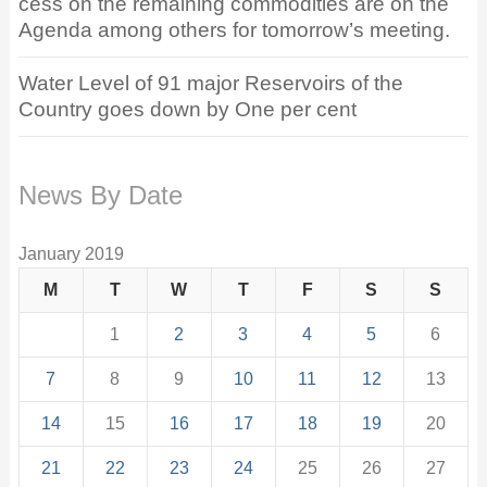
cess on the remaining commodities are on the
Agenda among others for tomorrow’s meeting.
Water Level of 91 major Reservoirs of the
Country goes down by One per cent
News By Date
January 2019
M
T
W
T
F
S
S
1
2
3
4
5
6
7
8
9
10
11
12
13
14
15
16
17
18
19
20
21
22
23
24
25
26
27