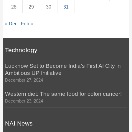
28
29
30
31
« Dec
Feb »
Technology
Lucknow Set to Become India’s First AI City in
Ambitious UP Initiative
December 27, 2024
Western diet: The same food for colon cancer!
December 23, 2024
NAI News