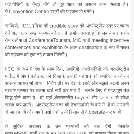
गतिविधियों के केंद्र होंगे तो पूरे शहर को उसका लाभ मिलता है।
ये Convention Centre शहरों की पहचान भी बनेंगे।
साथियो, IICC, इंडिया की credible story को अंतर्राष्‍ट्रीय स्‍तर पर चमक
देने वाला एक अच्‍छा माध्‍यम बनेगा। मैं उम्‍मीद करता हूं कि जब ये बन करके
तैयार होगा तो ConferenceTourism, MIC यानी meeting incentive
conferences and exhibition के अहम destination के रूप में भारत
की पहचान को एक नई ताकत मिलेगी।
IICC के रूप में देश के व्‍यापारियों, उद्यमियों, कारोबारियों को अंतर्राष्‍ट्रीय
मार्केट में अपने प्रोडक्‍ट को दिखाने, उसकी पहचान को स्‍थापित करने का
आसान साधन भी होगा। विशेष तौर पर देश के छोटे और मझले उद्यमी अपने
प्रचार-प्रसार पर उतना खर्च नहीं कर पाते हैं। उनके लिए ये महत्‍वपूर्ण मंच
सिद्ध होने वाला है। वो यहां अंतर्राष्‍ट्रीय buyers और sellers से सीधा
संवाद कर पाएंगे। अंतर्राष्‍ट्रीय स्‍तर की टेक्‍नोलॉजी के बारे में भी वो आसानी
से जान पाएंगे और अपने उद्योग को उसी हिसाब से वे operate कर पाएंगे।
ये सुविधा सरकार के उन प्रयासों को बल देगी, जिसके
तहत MSME यानी medium and small skill को सशक्‍त किया जा रहा