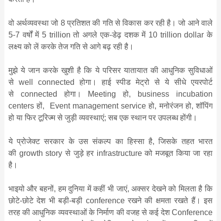
वो अर्थव्‍यवस्‍था जो 8 प्रतिशत की गति से विकास कर रही है। जो आने वाले
5-7 वर्षों में 5 trillion तो अगले एक-डेढ़ दशक में 10 trillion dollar के
लक्ष्‍य को लें करके तेज गति से आगे बढ़ रही है।
मुझे ये जान करके खुशी है कि ये परिसर यातायात की आधुनिक सुविधाओं
से well connected होगा। हाई स्‍पीड मेट्रो से ये सीधे एयरपोर्ट
से connected होगा। Meeting हो, business incubation
centers हों, Event management service हो, मनोरंजन हो, शॉपिंग
हो या फिर टूरिज्‍म से जुड़ी व्‍यवस्‍थाएं; सब एक स्‍थान पर उपलब्‍ध होंगी।
ये प्रोजेक्‍ट सरकार के उस संकल्‍प का हिस्‍सा है, जिसके तहत भारत
की growth story से जुड़े हर infrastructure को मजबूत किया जा रहा
है।
भाइयो और बहनों, हम दुनिया में कहीं भी जाएं, अक्‍सर देखने को मिलता है कि
छोटे-छोटे देश भी बड़ी-बड़ी conference रखने की क्षमता रखते हैं। इस
तरह की आधुनिक व्‍यवस्‍थाओं के निर्माण की वजह से कई देश Conference