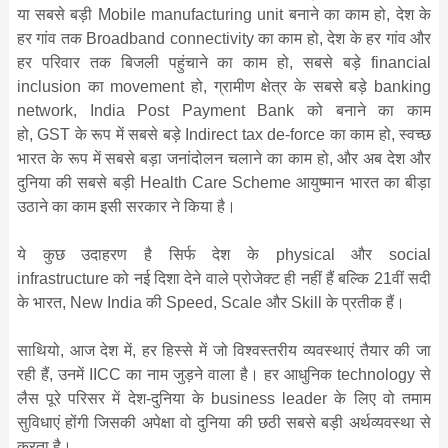
या सबसे बड़ी Mobile manufacturing unit बनाने का काम हो, देश के
हर गांव तक Broadband connectivity का काम हो, देश के हर गांव और
हर परिवार तक बिजली पहुंचाने का काम हो, सबसे बड़े financial
inclusion का movement हो, ग्रामीण क्षेत्र के सबसे बड़े banking
network, India Post Payment Bank को बनाने का काम
हो, GST के रूप में सबसे बड़े Indirect tax de-force का काम हो, स्‍वच्‍छ
भारत के रूप में सबसे बड़ा जनांदोलन चलाने का काम हो, और अब देश और
दुनिया की सबसे बड़ी Health Care Scheme आयुष्‍मान भारत का बीड़ा
उठाने का काम इसी सरकार ने किया है।
ये कुछ उदाहरण है सिर्फ देश के physical और social
infrastructure को नई दिशा देने वाले प्रोजेक्‍ट ही नहीं हैं बल्कि 21वीं सदी
के भारत, New India की Speed, Scale और Skill के प्रतीक हैं।
साथियो, आज देश में, हर हिस्‍से में जो विश्‍वस्‍तरीय व्‍यवस्‍थाएं तैयार की जा
रही हैं, उनमें IICC का नाम जुड़ने वाला है। हर आधुनिक technology से
लैस पूरे परिसर में देश-दुनिया के business leader के लिए वो तमाम
सुविधाएं होंगी जिसकी अपेक्षा वो दुनिया की छठी सबसे बड़ी अर्थव्‍यवस्‍था से
करता है।