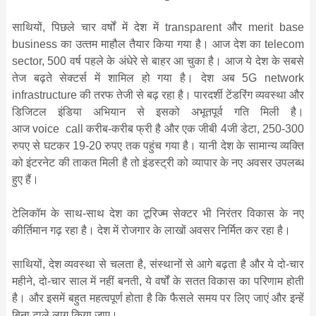
साथियों, पिछले चार वर्षों में देश में transparent और merit base
business का उत्‍तम माहौल तैयार किया गया है। आज देश का telecom
sector, 500 वर्ष पहले के अंधेरे से बाहर आ चुका है। आज ये देश के सबसे
तेज बढ़ते सेक्‍टर्स में शामिल हो गया है। देश अब 5G network
infrastructure की तरफ तेजी से बढ़ रहा है। पारदर्शी टेंडरिंग व्‍यवस्‍था और
डिजिटल इंडिया अभियान से इसको अभूतपूर्व गति मिली है।
आज voice call करीब-करीब फ्री है और एक जीबी 4जी डेटा, 250-300
रुपए से घटकर 19-20 रुपए तक पहुंच गया है। यानी देश के सामान्‍य व्‍यक्ति
को इंटरनेट की ताकत मिली है तो इं‍डस्‍ट्री को व्‍यापार के नए अवसर उपलब्‍ध
हुए हैं।
टेलिकॉम के साथ-साथ देश का टूरिज्‍म सेक्‍टर भी निरंतर विकास के नए
कीर्तिमान गढ़ रहा है। देश में रोजगार के लाखों अवसर निर्मित कर रहा है।
साथियों, देश व्‍यवस्‍था से चलता है, संस्‍थानों से आगे बढ़ता है और ये दो-चार
महीने, दो-चार साल में नहीं बनती, ये वर्षों के सतत विकास का परिणाम होती
है। और इसमें बहुत महत्‍वपूर्ण होता है कि फैसले समय पर लिए जाएं और इन्‍हें
बिना टाले लागू किया जाए।