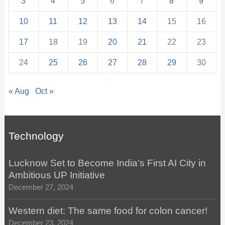
3
4
5
6
7
8
9
10
11
12
13
14
15
16
17
18
19
20
21
22
23
24
25
26
27
28
29
30
« Aug
Oct »
Technology
Lucknow Set to Become India’s First AI City in
Ambitious UP Initiative
December 27, 2024
Western diet: The same food for colon cancer!
December 23, 2024