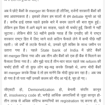
अब ये छोटे बैकों के merger का फैसला ही लीजिए, दर्जनों सरकारी बैंकों की
क्‍या आवश्‍यकता है। इसको लेकर हम सालों से हम debate सुनते आ रहे
हैं। करीब ढाई दशक पहले इसके बारे में कदम उठाने की बात शुरू हुई।
लेकिन इस दिशा में आगे बढ़ने का साहस, पहले भी चर्चाएं हुईं, किसी ने नहीं
जुटाया। लेकिन बीते 50 महीने इसके गवाह हैं कि एनडीए की ये राष्‍ट्र
सरकार राष्‍ट्र हित में लिए जाने वाले कठिन फैसले लेने में कभी पीछे नहीं
रहती। जो वर्षों से लटके फैसले थे, उनको पूरी शक्ति के साथ जमीन पर
उतारा गया है। पहले State bank of India में छोटे बैंकों
का merger किया गया और अब तीन और बैंकों को एक ही बैंक में मिलाने का
फैसला लिया गया है। और मुझे याद है तीन-चार साल पहले जब reform की
चर्चाएं होती थीं तो कुछ लोग बढ़-चढ़ करके लिखते थे, अगर मोदी बैंकों
का merger करके दिखा दे तो हम मानेंगे कि मोदी कुछ कर रहा है। अब जब
हो गया है तो पता नहीं उनकी कलम को नींद आ गई है, चुप हो गए।
जीएसटी हो, Demonetization हो, बेनामी संपत्ति कानून
हो, insolvency code हो, भगौड़े आर्थिक अपराधियों से जुड़ा कानून हो-
तीन लाख से अधिक संदिग्‍ध कम्‍पनियों का registration रद्द करना हो, ये