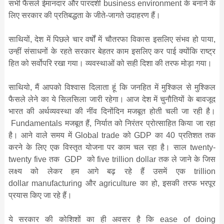
सभी फैसले ईमानदार और पारदर्शी business environment के बनाने के
लिए सरकार की प्रतिबद्धता के जीते-जागते उदाहरण हैं।
सा‍थियों, देश में पिछले चार वर्षों में चौतरफा विकास इसलिए संभव हो पाया,
उन्‍हीं संसाधनों के रहते सरकार बेहतर काम इसलिए कर पाई क्‍योंकि राष्‍ट्र
हित को सर्वोपरि रखा गया। व्‍यवस्‍थाओं को सही दिशा की तरफ मोड़ा गया।
साथियो, मैं आपको विश्‍वास दिलाता हूं कि जनहित में मुश्किल से मुश्किल
फैसले लेने का ये सिलसिला जारी रहेगा। आज देश में चुनौतियों के बावजूद
भारत की अर्थव्‍यवस्‍था की नींव दिनोंदिन मजबूत होती चली जा रही है।
Fundamentals मजबूत हैं, निर्यात को निरंतर प्रोत्‍साहित किया जा रहा
है। आने वाले समय में Global trade को GDP का 40 प्रतिशत तक
करने के लिए एक विस्‍तृत योजना पर काम चल रहा है। साल twenty-
twenty five तक GDP को five trillion dollar तक ले जाने के जिस
लक्ष्‍य को लेकर हम आगे बढ़ रहे हैं उसमें एक trillion
dollar manufacturing और agriculture का हो, इसकी तरफ भरपूर
प्रयास किए जा रहे हैं।
ये सरकार की कोशिशों का ही अवसर है कि ease of doing