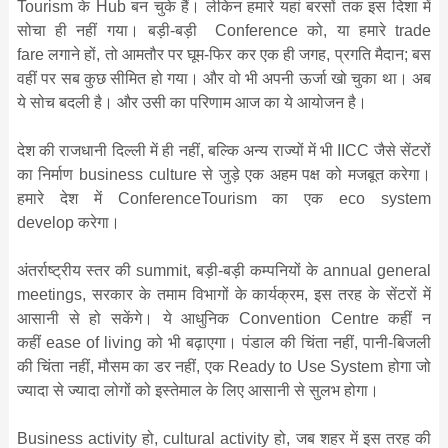
Tourism के Hub बन चुके हैं। लेकिन हमारे यहां बरसों तक इस दिशा में
सोचा ही नहीं गया। बड़ी-बड़ी Conference को, या हमारे trade
fare लगाने हों, तो आमतौर पर घूम-फिर कर एक ही जगह, प्रगति मैदान; बस
वहीं पर सब कुछ सीमित हो गया। और वो भी अपनी ऊर्जा खो चुका था। अब
ये सोच बदली है। और उसी का परिणाम आज का ये आयोजन है।
देश की राजधानी दिल्‍ली में ही नहीं, बल्कि अन्‍य राज्‍यों में भी IICC जैसे सेंटरों
का निर्माण business culture से जुड़े एक अहम पक्ष को मजबूत करेगा।
हमारे देश में ConferenceTourism का एक eco system
develop करेगा।
अंतर्राष्‍ट्रीय स्‍तर की summit, बड़ी-बड़ी कम्‍पनियों के annual general
meetings, सरकार के तमाम विभागों के कार्यक्रम, इस तरह के सेंटरों में
आसानी से हो सकेंगे। ये आधुनिक Convention Centre कहीं न
कहीं ease of living को भी बढ़ाएगा। पंडाल की चिंता नहीं, पानी-बिजली
की चिंता नहीं, मौसम का डर नहीं, एक Ready to Use System होगा जो
ज्‍यादा से ज्‍यादा लोगों को इस्‍तेमाल के लिए आसानी से सुलभ होगा।
Business activity हो, cultural activity हो, जब शहर में इस तरह की