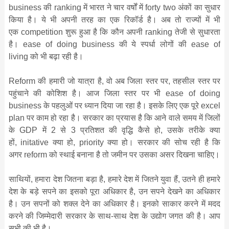
business की ranking में भारत ने चार वर्षों में forty two अंकों का सुधार
किया है। ये भी अपनी तरह का एक रिकॉर्ड है। अब तो राज्‍यों में भी
एक competition शुरू हुआ है कि कौन अपनी ranking तेजी से सुधारता
है। ease of doing business की ये स्‍पर्धा लोगों की ease of
living को भी बढ़ा रही है।
Reform की हमारी जो यात्रा है, वो अब जिला स्‍तर पर, तहसील स्‍तर पर
पहुंचाने की कोशिश है। आज जिला स्‍तर पर भी ease of doing
business के पहलुओं पर ध्‍यान दिया जा रहा है। इसके लिए एक पूरे excel
plan पर काम हो रहा है। सरकार का प्रयास है कि आने वाले समय में जिलों
के GDP में 2 से 3 प्रतिशत की वृद्धि कैसे हो, उसके तरीके क्‍या
हों, initative क्‍या हो, priority क्‍या हो। सरकार की सोच रही है कि
अगर reform को स्‍थाई बनाना है तो जमीन पर उसका असर दिखना चाहिए।
साथियों, हमारा देश जितना बड़ा है, हमारे देश में जितने युवा हैं, उतने ही हमारे
देश के बड़े सपने का इसको पूरा अधिकार है, उन सपने देखने का अधिकार
है। उन सपनों को शक्‍ल देने का अधिकार है। इनको साकार करने में मदद
करने की जिम्‍मेदारी सरकार के साथ-साथ देश के उद्योग जगत की है। आप
सभी की भी है।