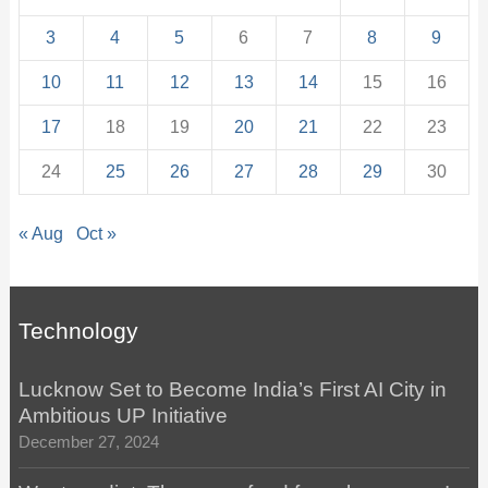
3
4
5
6
7
8
9
10
11
12
13
14
15
16
17
18
19
20
21
22
23
24
25
26
27
28
29
30
« Aug
Oct »
Technology
Lucknow Set to Become India’s First AI City in
Ambitious UP Initiative
December 27, 2024