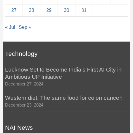
27
28
29
30
31
« Jul
Sep »
Technology
Lucknow Set to Become India’s First AI City in
Ambitious UP Initiative
December 27, 2024
Western diet: The same food for colon cancer!
December 23, 2024
NAI News