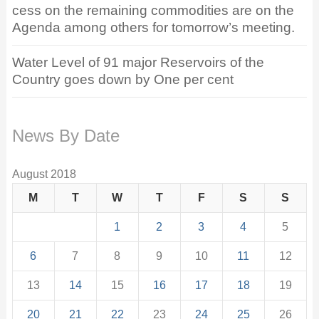
cess on the remaining commodities are on the
Agenda among others for tomorrow’s meeting.
Water Level of 91 major Reservoirs of the
Country goes down by One per cent
News By Date
August 2018
M
T
W
T
F
S
S
1
2
3
4
5
6
7
8
9
10
11
12
13
14
15
16
17
18
19
20
21
22
23
24
25
26