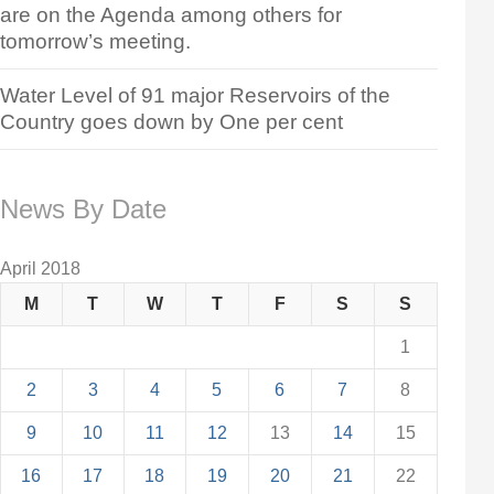
are on the Agenda among others for
tomorrow’s meeting.
Water Level of 91 major Reservoirs of the
Country goes down by One per cent
News By Date
April 2018
M
T
W
T
F
S
S
1
2
3
4
5
6
7
8
9
10
11
12
13
14
15
16
17
18
19
20
21
22