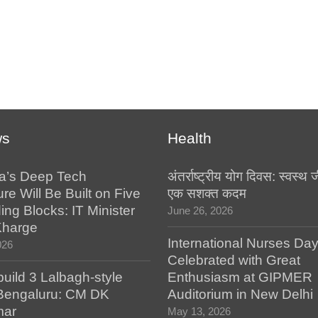
ws
Health
a’s Deep Tech
अंतर्राष्ट्रीय योग दिवस: स्वस्
ure Will Be Built on Five
एक सशक्त कदम
ing Blocks: IT Minister
June 26, 2026
Kharge
International Nurses Da
026
Celebrated with Great
build 3 Lalbagh-style
Enthusiasm at GIPMER
 Bengaluru: CM DK
Auditorium in New Delhi
mar
May 13, 2026