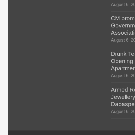
August 6, 2
CM promis
Governm
Associat
August 6, 2
Drunk Tec
Opening F
Apartmen
August 6, 2
Armed Ro
Jewellery
Dabaspe
August 6, 2