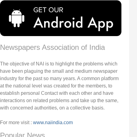
Newspapers Association of India
The objective of NAI is to highlight the problems which
have been plaguing the small and medium newspaper
industry for the past so many years. A common platform
at the national level was created for the members, to
establish personal Contact with each other and have
interactions on related problems and take up the same,
with concerned authorities, on a collective basis.
For more visit :
www.naiindia.com
Popular News