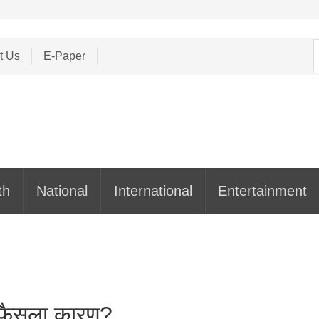
S
t Us
E-Paper
f
th
National
International
Entertainment
पर फैसला कारण?