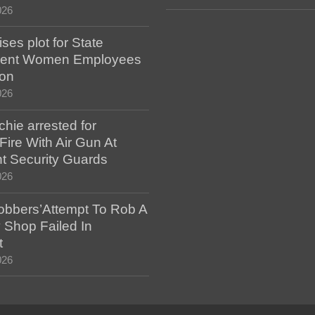
026
es plot for State
ent Women Employees
ion
026
hie arrested for
ire With Air Gun At
t Security Guards
026
bbers’Attempt To Rob A
 Shop Failed In
t
026