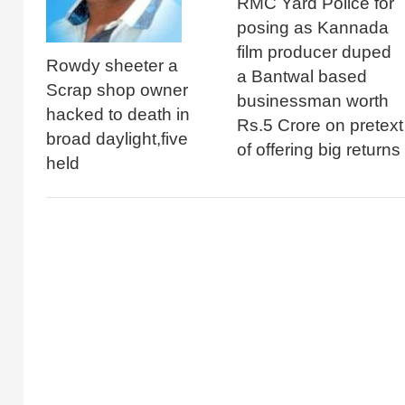
RMC Yard Police for
posing as Kannada
film producer duped
Rowdy sheeter a
a Bantwal based
Scrap shop owner
businessman worth
hacked to death in
Rs.5 Crore on pretext
broad daylight,five
of offering big returns
held