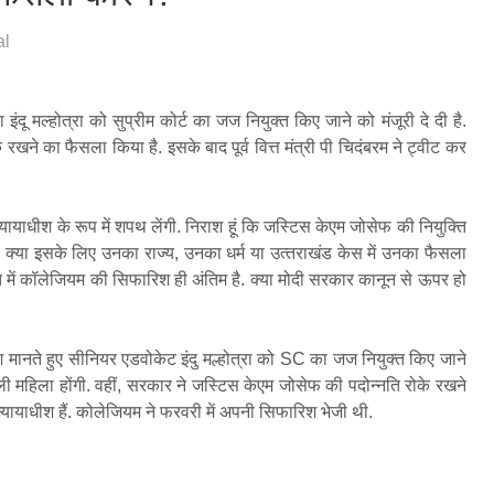
al
दू मल्‍होत्रा को सुप्रीम कोर्ट का जज नियुक्‍त किए जाने को मंजूरी दे दी है.
 रखने का फैसला किया है. इसके बाद पूर्व वित्त मंत्री पी चिदंबरम ने ट्वीट कर
े न्यायाधीश के रूप में शपथ लेंगी. निराश हूं कि जस्‍ट‍िस केएम जोसेफ की नियुक्ति
 क्‍या इसके लिए उनका राज्‍य, उनका धर्म या उत्‍तराखंड केस में उनका फैसला
्‍त में कॉलेजियम की सिफारिश ही अंतिम है. क्‍या मोदी सरकार कानून से ऊपर हो
िश मानते हुए सीनियर एडवोकेट इंदु मल्होत्रा को SC का जज नियुक्‍त किए जाने
पहली महिला होंगी. वहीं, सरकार ने जस्‍ट‍िस केएम जोसेफ की पदोन्नति रोके रखने
 न्यायाधीश हैं. कोलेजियम ने फरवरी में अपनी सिफारिश भेजी थी.