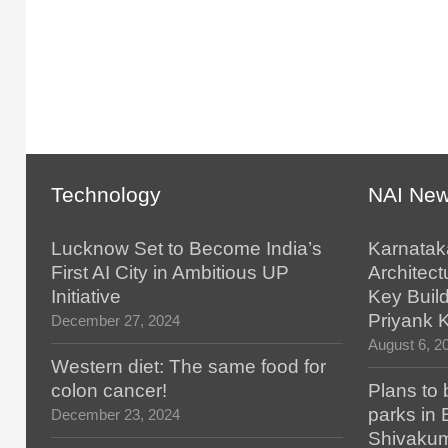
Technology
NAI Ne
Lucknow Set to Become India’s
Karnatak
First AI City in Ambitious UP
Architect
Initiative
Key Build
Priyank 
December 27, 2024
August 6, 2
Western diet: The same food for
colon cancer!
Plans to 
parks in
December 23, 2024
Shivaku