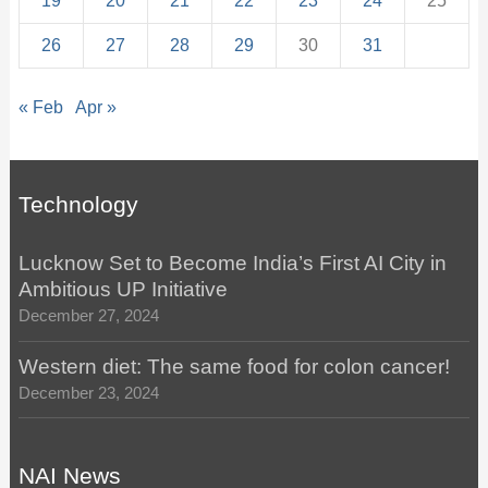
19
20
21
22
23
24
25
26
27
28
29
30
31
« Feb
Apr »
Technology
Lucknow Set to Become India’s First AI City in
Ambitious UP Initiative
December 27, 2024
Western diet: The same food for colon cancer!
December 23, 2024
NAI News