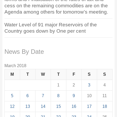
cess on the remaining commodities are on the
Agenda among others for tomorrow’s meeting.
Water Level of 91 major Reservoirs of the
Country goes down by One per cent
News By Date
March 2018
M
T
W
T
F
S
S
1
2
3
4
5
6
7
8
9
10
11
12
13
14
15
16
17
18