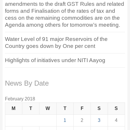
amendments to the draft GST Rules and related
forms and Finalisation of the rates of tax and
cess on the remaining commodities are on the
Agenda among others for tomorrow’s meeting.
Water Level of 91 major Reservoirs of the
Country goes down by One per cent
Highlights of initiatives under NITI Aayog
News By Date
February 2018
M
T
W
T
F
S
S
1
2
3
4