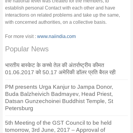
the national level was created for the members, to
establish personal Contact with each other and have
interactions on related problems and take up the same,
with concerned authorities, on a collective basis.
For more visit :
www.naiindia.com
Popular News
भारतीय बास्केट के कच्चे तेल की अंतर्राष्ट्रीय कीमत
01.06.2017 को 50.17 अमेरिकी डॉलर प्रति बैरल रही
PM presents Urga Kanjur to Jampa Donor,
Buda Balzheivich Badmayev, Head Priest,
Datsan Gunzechoinei Buddhist Temple, St
Petersburg
5th Meeting of the GST Council to be held
tomorrow, 3rd June, 2017 – Approval of