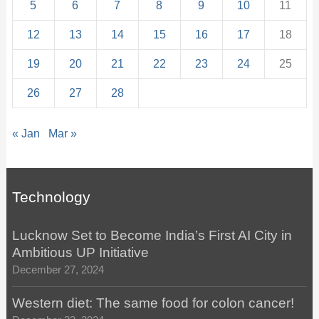
5
6
7
8
9
10
11
12
13
14
15
16
17
18
19
20
21
22
23
24
25
26
27
28
« Jan
Mar »
Technology
Lucknow Set to Become India’s First AI City in
Ambitious UP Initiative
December 27, 2024
Western diet: The same food for colon cancer!