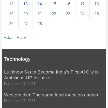
12
13
14
15
16
17
18
19
20
21
22
23
24
25
26
27
28
« Jan
Mar »
Technology
Lucknow Set to Become India’s First AI City in
Ambitious UP Initiative
December 27, 2024
Western diet: The same food for colon cancer!
December 23, 2024