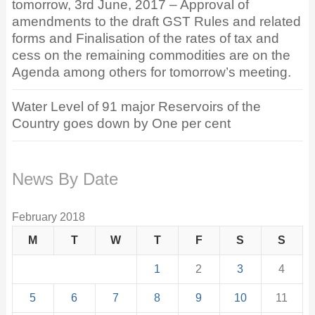
tomorrow, 3rd June, 2017 – Approval of
amendments to the draft GST Rules and related
forms and Finalisation of the rates of tax and
cess on the remaining commodities are on the
Agenda among others for tomorrow’s meeting.
Water Level of 91 major Reservoirs of the
Country goes down by One per cent
News By Date
February 2018
M
T
W
T
F
S
S
1
2
3
4
5
6
7
8
9
10
11