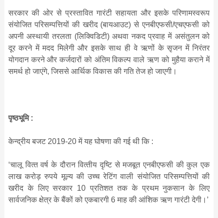
सरकार की ओर से प्रस्‍तावित गारंटी सहायता और इसके परिणामस्‍वरूप
संयोजित परि‍सम्‍पत्तियों की खरीद (बायआउट) से एनबीएफसी/एचएफसी को
अपनी अस्‍थायी तरलता (लिक्विडिटी) अथवा नकद प्रवाह में असंतुलन को
दूर करने में मदद मिलेगी और इसके साथ ही वे ऋणों के सृजन में निरंतर
योगदान करने और कर्जदारों को अंतिम विकल्‍प वाले ऋण को मुहैया कराने में
समर्थ हो जाएंगे, जिससे आर्थिक विकास की गति तेज हो जाएगी।
पृष्‍ठभूमि :
केन्‍द्रीय बजट 2019-20 में यह घोषणा की गई थी कि :
‘चालू वित्‍त वर्ष के दौरान वित्‍तीय दृष्टि से मजबूत एनबीएफसी की कुल एक
लाख करोड़ रुपये मूल्‍य की उच्‍च रेटिंग वाली संयोजित परिसम्‍पत्तियों की
खरीद के लिए सरकार 10 प्रतिशत तक के प्रथम नुकसान के लिए
सार्वजनिक क्षेत्र के बैंकों को एकबारगी 6 माह की आंशिक ऋण गारंटी देगी।’