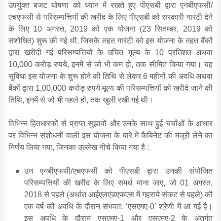
उपर्युक्‍त बजट घोषणा को ध्‍यान में रखते हुए पीएसबी द्वारा एनबीएफसी/
एचएफसी से परिसम्‍पत्तियों की खरीद के लिए पीएसबी को सरकारी गारंटी देने
के लिए 10 अगस्‍त, 2019 को एक योजना (23 सितम्‍बर, 2019 को
संशोधित) शुरू की गई थी, जिसके तहत गारंटी को इस योजना के तहत बैंकों
द्वारा खरीदी गई परिसम्‍पत्तियों के उचित मूल्‍य के 10 प्रतिशत अथवा
10,000 करोड़ रुपये, इनमें से जो भी कम हो, तक सीमित किया गया। यह
सुविधा इस योजना के शुरू होने की तिथि से लेकर 6 महीनों की अवधि अथवा
बैंकों द्वारा 1,00,000 करोड़ रुपये मूल्‍य की परि‍सम्‍पत्तियों को खरीदे जाने की
तिथि, इनमें से जो भी पहले हो, तक खुली रखी गई थी।
विभिन्‍न हितधारकों से प्राप्‍त सुझावों और उनके साथ हुई चर्चांओं के आधार
पर विभिन्‍न संशोधनों वाली इस योजना के बारे में कैबिनेट की मंजूरी लेने का
निर्णय लिया गया, जिनका उल्‍लेख नीचे किया गया है :
उन एनबीएफसी/एचएफसी को पीएसबी द्वारा उनकी संयोजित
परिसम्‍पत्तियों की खरीद के लिए समर्थ माना जाए, जो 01 अगस्‍त,
2018 से पहले (अर्थात आईएलएंडएफएस में गहराये संकट से पहले) की
एक वर्ष की अवधि के दौरान संभवत: ‘एसएमए-0’ श्रेणी में आ गई हैं।
इस अवधि के दौरान एसएमए-1 और एसएमए-2 के अंतर्गत