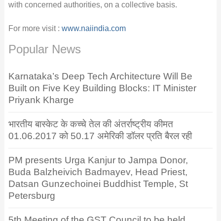
with concerned authorities, on a collective basis.
For more visit :
www.naiindia.com
Popular News
Karnataka’s Deep Tech Architecture Will Be
Built on Five Key Building Blocks: IT Minister
Priyank Kharge
भारतीय बास्केट के कच्चे तेल की अंतर्राष्ट्रीय कीमत
01.06.2017 को 50.17 अमेरिकी डॉलर प्रति बैरल रही
PM presents Urga Kanjur to Jampa Donor,
Buda Balzheivich Badmayev, Head Priest,
Datsan Gunzechoinei Buddhist Temple, St
Petersburg
5th Meeting of the GST Council to be held