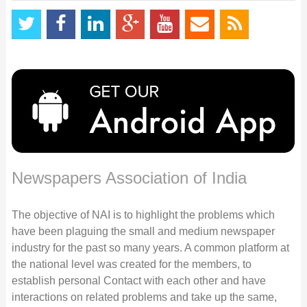
Newspapers Association of India
The objective of NAI is to highlight the problems which
have been plaguing the small and medium newspaper
industry for the past so many years. A common platform at
the national level was created for the members, to
establish personal Contact with each other and have
interactions on related problems and take up the same,