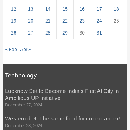
12
13
14
15
16
17
18
19
20
21
22
23
24
25
26
27
28
29
30
31
« Feb
Apr »
Technology
Lucknow Set to Become India’s First AI City in
Ambitious UP Initiative
December 27, 2024
Western diet: The same food for colon cancer!
December 23, 2024