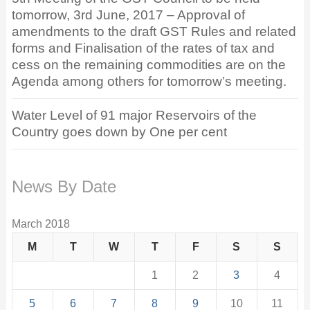
tomorrow, 3rd June, 2017 – Approval of
amendments to the draft GST Rules and related
forms and Finalisation of the rates of tax and
cess on the remaining commodities are on the
Agenda among others for tomorrow’s meeting.
Water Level of 91 major Reservoirs of the
Country goes down by One per cent
News By Date
March 2018
M
T
W
T
F
S
S
1
2
3
4
5
6
7
8
9
10
11