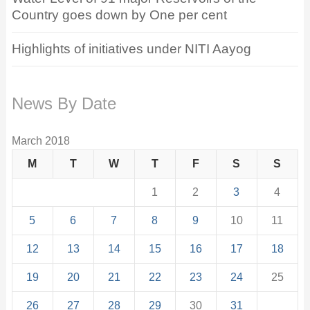
Country goes down by One per cent
Highlights of initiatives under NITI Aayog
News By Date
March 2018
M
T
W
T
F
S
S
1
2
3
4
5
6
7
8
9
10
11
12
13
14
15
16
17
18
19
20
21
22
23
24
25
26
27
28
29
30
31