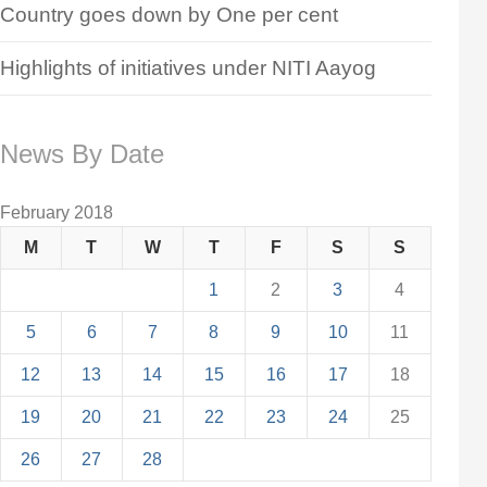
Country goes down by One per cent
Highlights of initiatives under NITI Aayog
News By Date
February 2018
M
T
W
T
F
S
S
1
2
3
4
5
6
7
8
9
10
11
12
13
14
15
16
17
18
19
20
21
22
23
24
25
26
27
28