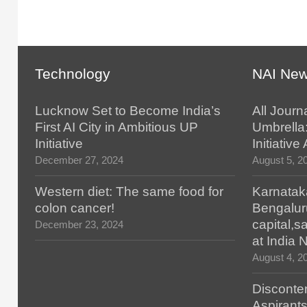
Technology
NAI Ne
Lucknow Set to Become India’s
All Journ
First AI City in Ambitious UP
Umbrella
Initiative
Initiativ
December 27, 2024
August 5, 2
Western diet: The same food for
Karnatak
colon cancer!
Bengalur
capital,
December 23, 2024
at India
August 4, 2
Disconten
Aspirants