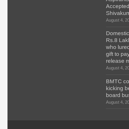
Accepted
Shivaku
August 4, 2
Domestic 
Rs.8 Lakh
who lured
gift to p
release 
August 4, 2
BMTC con
kicking b
board bu
August 4, 2