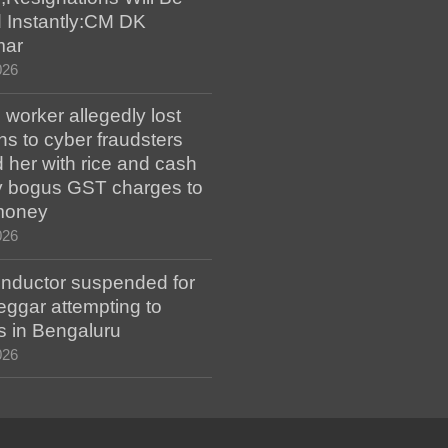
 Instantly:CM DK
mar
026
worker allegedly lost
s to cyber fraudsters
 her with rice and cash
ay bogus GST charges to
money
026
ductor suspended for
eggar attempting to
s in Bengaluru
026