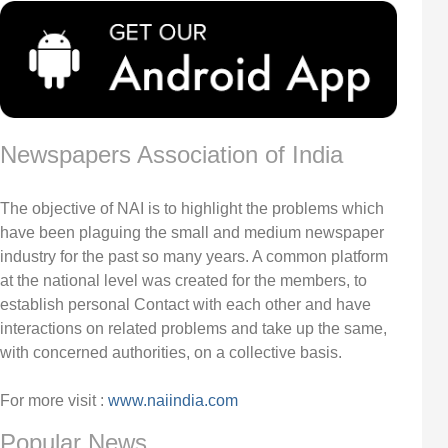
Newspapers Association of India
The objective of NAI is to highlight the problems which
have been plaguing the small and medium newspaper
industry for the past so many years. A common platform
at the national level was created for the members, to
establish personal Contact with each other and have
interactions on related problems and take up the same,
with concerned authorities, on a collective basis.
For more visit :
www.naiindia.com
Popular News