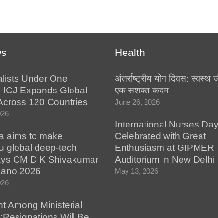
ws
Health
alists Under One
अंतर्राष्ट्रीय योग दिवस: स्वस्
: ICJ Expands Global
एक सशक्त कदम
e Across 120 Countries
June 26, 2026
026
International Nurses Da
a aims to make
Celebrated with Great
u global deep-tech
Enthusiasm at GIPMER
says CM D K Shivakumar
Auditorium in New Delhi
 Nano 2026
May 13, 2026
026
t Among Ministerial
;Resignations Will Be