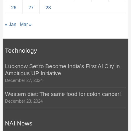
26
27
28
« Jan
Mar »
Technology
Lucknow Set to Become India’s First AI City in
Ambitious UP Initiative
December 27, 2024
Western diet: The same food for colon cancer!
December 23, 2024
NAI News