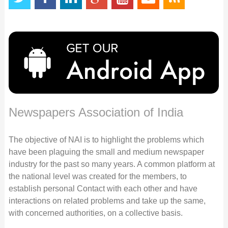
Newspapers Association of India
The objective of NAI is to highlight the problems which
have been plaguing the small and medium newspaper
industry for the past so many years. A common platform at
the national level was created for the members, to
establish personal Contact with each other and have
interactions on related problems and take up the same,
with concerned authorities, on a collective basis.