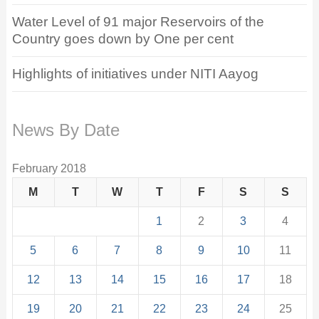
Water Level of 91 major Reservoirs of the
Country goes down by One per cent
Highlights of initiatives under NITI Aayog
News By Date
February 2018
M
T
W
T
F
S
S
1
2
3
4
5
6
7
8
9
10
11
12
13
14
15
16
17
18
19
20
21
22
23
24
25