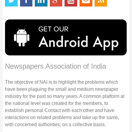
Newspapers Association of India
The objective of NAI is to highlight the problems which
have been plaguing the small and medium newspaper
industry for the past so many years. A common platform at
the national level was created for the members, to
establish personal Contact with each other and have
interactions on related problems and take up the same,
with concerned authorities, on a collective basis.