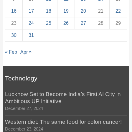
16
17
18
19
20
21
22
23
24
25
26
27
28
29
30
31
« Feb
Apr »
Technology
Lucknow Set to Become India’s First AI City in
Ambitious UP Initiative
December 27, 2024
Western diet: The same food for colon cancer!
December 23, 2024