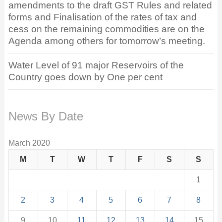
amendments to the draft GST Rules and related
forms and Finalisation of the rates of tax and
cess on the remaining commodities are on the
Agenda among others for tomorrow’s meeting.
Water Level of 91 major Reservoirs of the
Country goes down by One per cent
News By Date
March 2020
M
T
W
T
F
S
S
1
2
3
4
5
6
7
8
9
10
11
12
13
14
15