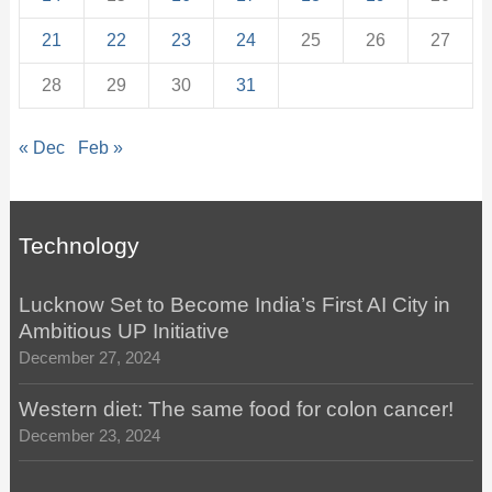
21
22
23
24
25
26
27
28
29
30
31
« Dec
Feb »
Technology
Lucknow Set to Become India’s First AI City in
Ambitious UP Initiative
December 27, 2024
Western diet: The same food for colon cancer!
December 23, 2024