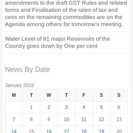
amendments to the draft GST Rules and related
forms and Finalisation of the rates of tax and
cess on the remaining commodities are on the
Agenda among others for tomorrow’s meeting.
Water Level of 91 major Reservoirs of the
Country goes down by One per cent
News By Date
January 2019
M
T
W
T
F
S
S
1
2
3
4
5
6
7
8
9
10
11
12
13
14
15
16
17
18
19
20