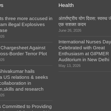
ws
Health
ts three more accused in
अंतर्राष्ट्रीय योग दिवस: स्वस्
am illegal Explosives
एक सशक्त कदम
case
June 26, 2026
026
International Nurses Da
s Chargesheet Against
Celebrated with Great
oss-Border Terror Plot
Enthusiasm at GIPMER
Auditorium in New Delhi
026
May 13, 2026
hivakumar hails
a US relations & seeks
collaboration in
n,skills and research
026
 Committed to Providing