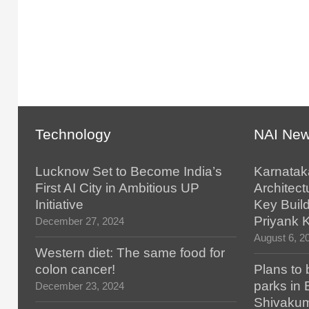
Technology
NAI Ne
Lucknow Set to Become India’s
Karnatak
First AI City in Ambitious UP
Architect
Initiative
Key Build
Priyank 
December 27, 2024
August 6, 2
Western diet: The same food for
colon cancer!
Plans to 
parks in
December 23, 2024
Shivaku