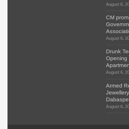
August 6, 2
CM promis
Governm
Associat
August 6, 2
Drunk Tec
Opening F
Apartmen
August 6, 2
Armed Ro
Jewellery
Dabaspe
August 6, 2