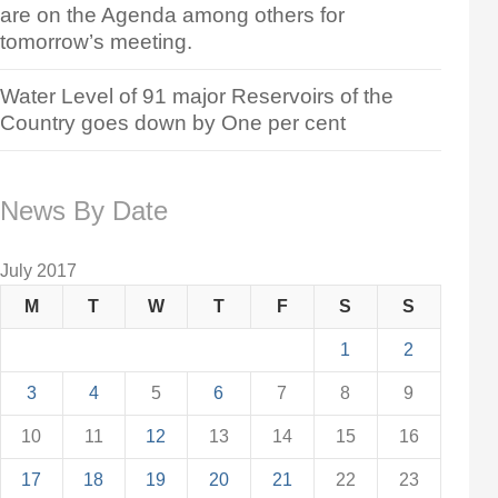
are on the Agenda among others for
tomorrow’s meeting.
Water Level of 91 major Reservoirs of the
Country goes down by One per cent
News By Date
July 2017
M
T
W
T
F
S
S
1
2
3
4
5
6
7
8
9
10
11
12
13
14
15
16
17
18
19
20
21
22
23