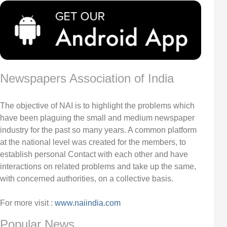
Newspapers Association of India
The objective of NAI is to highlight the problems which
have been plaguing the small and medium newspaper
industry for the past so many years. A common platform
at the national level was created for the members, to
establish personal Contact with each other and have
interactions on related problems and take up the same,
with concerned authorities, on a collective basis.
For more visit :
www.naiindia.com
Popular News