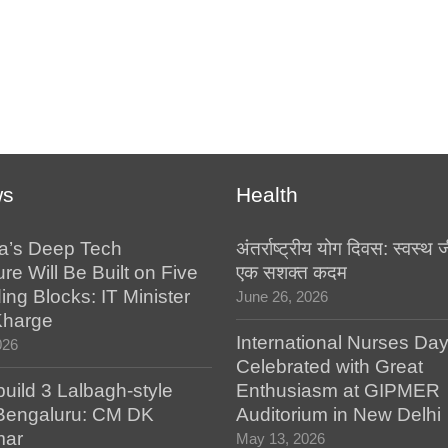
ws
Health
a’s Deep Tech
अंतर्राष्ट्रीय योग दिवस: स्वस्
ure Will Be Built on Five
एक सशक्त कदम
ing Blocks: IT Minister
June 26, 2026
Kharge
International Nurses Da
026
Celebrated with Great
build 3 Lalbagh-style
Enthusiasm at GIPMER
 Bengaluru: CM DK
Auditorium in New Delhi
mar
May 13, 2026