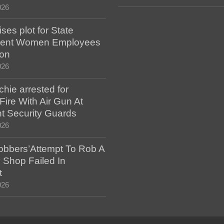
026
es plot for State
ent Women Employees
ion
026
hie arrested for
ire With Air Gun At
t Security Guards
026
bbers’Attempt To Rob A
 Shop Failed In
t
026